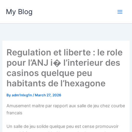
Skip
My Blog
to
content
Regulation et liberte : le role
pour l’ANJ i� l’interieur des
casinos quelque peu
habitants de l’hexagone
By
adm1nlxg1n
/
March 27, 2026
Amusement maitre par rapport aux salle de jeu chez courbe
francais
Un salle de jeu solide quelque peu est cense promouvoir