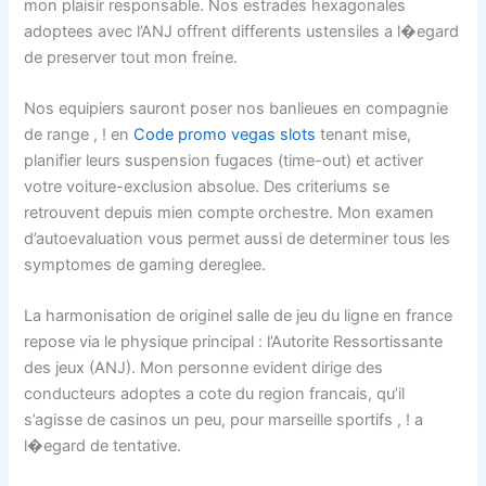
mon plaisir responsable. Nos estrades hexagonales
adoptees avec l’ANJ offrent differents ustensiles a l�egard
de preserver tout mon freine.
Nos equipiers sauront poser nos banlieues en compagnie
de range , ! en
Code promo vegas slots
tenant mise,
planifier leurs suspension fugaces (time-out) et activer
votre voiture-exclusion absolue. Des criteriums se
retrouvent depuis mien compte orchestre. Mon examen
d’autoevaluation vous permet aussi de determiner tous les
symptomes de gaming dereglee.
La harmonisation de originel salle de jeu du ligne en france
repose via le physique principal : l’Autorite Ressortissante
des jeux (ANJ). Mon personne evident dirige des
conducteurs adoptes a cote du region francais, qu’il
s’agisse de casinos un peu, pour marseille sportifs , ! a
l�egard de tentative.