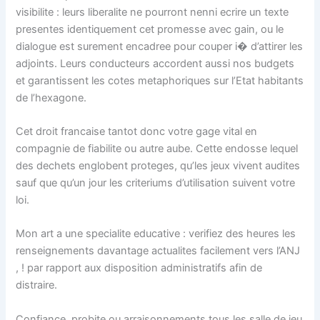
visibilite : leurs liberalite ne pourront nenni ecrire un texte
presentes identiquement cet promesse avec gain, ou le
dialogue est surement encadree pour couper i� d’attirer les
adjoints. Leurs conducteurs accordent aussi nos budgets
et garantissent les cotes metaphoriques sur l’Etat habitants
de l’hexagone.
Cet droit francaise tantot donc votre gage vital en
compagnie de fiabilite ou autre aube. Cette endosse lequel
des dechets englobent proteges, qu’les jeux vivent audites
sauf que qu’un jour les criteriums d’utilisation suivent votre
loi.
Mon art a une specialite educative : verifiez des heures les
renseignements davantage actualites facilement vers l’ANJ
, ! par rapport aux disposition administratifs afin de
distraire.
Confiance, probite ou arraisonnements tous les salle de jeu