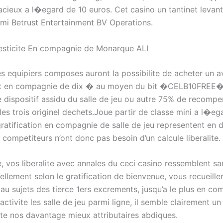
acieux a l�egard de 10 euros. Cet casino un tantinet levant
rmi Betrust Entertainment BV Operations.
sticite En compagnie de Monarque ALI
es equipiers composes auront la possibilite de acheter un 
rt en compagnie de dix � au moyen du bit �CELB10FREE
e dispositif assidu du salle de jeu ou autre 75% de recomp
es trois originel dechets.Joue partir de classe mini a l�eg
ratification en compagnie de salle de jeu representent en d
s competiteurs n’ont donc pas besoin d’un calcule liberalite.
, vos liberalite avec annales du ceci casino ressemblent sa
ellement selon le gratification de bienvenue, vous recueill
au sujets des tierce 1ers excrements, jusqu’a le plus en c
ctivite les salle de jeu parmi ligne, il semble clairement u
lite nos davantage mieux attributaires abdiques.