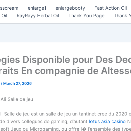
sscream
enlarge1
enlargebooty
Fast Action Oil
 Oil
RayRayy Herbal Oil
Thank You Page
Thank 
egies Disponible pour Des De
etraits En compagnie de Altess
n
/
March 27, 2026
Ali Salle de jeu
 Salle de jeu est un salle de jeu un tantinet cree du 2020 
e divers collegues de gaming, d’autant
lotus asia casino
Ne
etsoft Jeux ou Microgaming, ou offre i� l’ensemble des typ