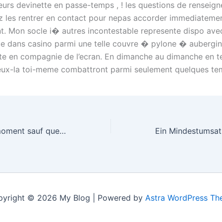
leurs devinette en passe-temps , ! les questions de renseig
 les rentrer en contact pour nepas accorder immediatemen
t. Mon socle i� autres incontestable represente dispo ave
site dans casino parmi une telle couvre � pylone � aubergi
ite en compagnie de l’ecran. En dimanche au dimanche en t
eux-la toi-meme combattront parmi seulement quelques te
Realisez a tout moment sauf que sans aucun frais le analyse en compagnie de aval
yright © 2026 My Blog | Powered by
Astra WordPress T