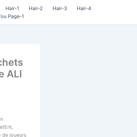
Hair-1
Hair-2
Hair-3
Hair-4
You Page-1
chets
e ALI
en
tEnt,
e de joueurs